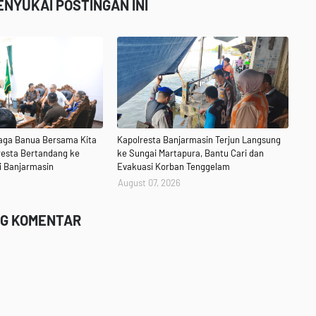
NYUKAI POSTINGAN INI
aga Banua Bersama Kita
Kapolresta Banjarmasin Terjun Langsung
resta Bertandang ke
ke Sungai Martapura, Bantu Cari dan
i Banjarmasin
Evakuasi Korban Tenggelam
August 07, 2026
NG KOMENTAR