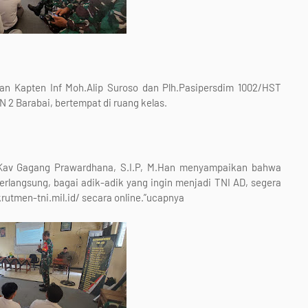
an Kapten Inf Moh.Alip Suroso dan Plh.Pasipersdim 1002/HST
N 2 Barabai, bertempat di ruang kelas.
Kav Gagang Prawardhana, S.I.P, M.Han menyampaikan bahwa
erlangsung, bagai adik-adik yang ingin menjadi TNI AD, segera
krutmen-tni.mil.id/ secara online.”ucapnya