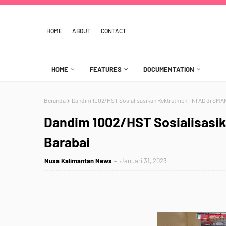
HOME
ABOUT
CONTACT
HOME
FEATURES
DOCUMENTATION
Beranda
Dandim 1002/HST Sosialisasikan Rektrutmen TNI AD di SMAN
Dandim 1002/HST Sosialisasik
Barabai
Nusa Kalimantan News
Januari 31, 2023