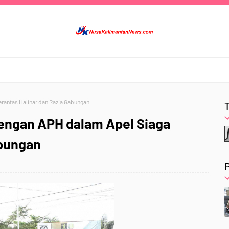
rantas Halinar dan Razia Gabungan
engan APH dalam Apel Siaga
abungan