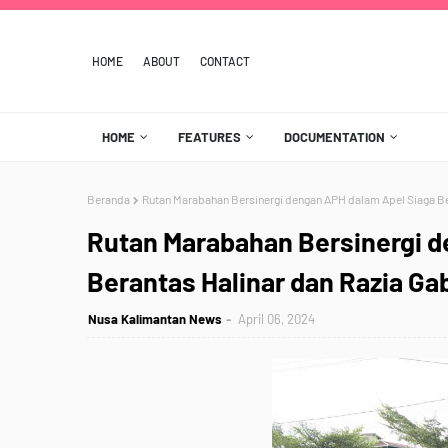
HOME
ABOUT
CONTACT
HOME
FEATURES
DOCUMENTATION
Beranda
Rutan Marabahan Bersinergi dengan APH dalam Apel Siaga Be
Rutan Marabahan Bersinergi d
Berantas Halinar dan Razia G
Nusa Kalimantan News
April 06, 2024