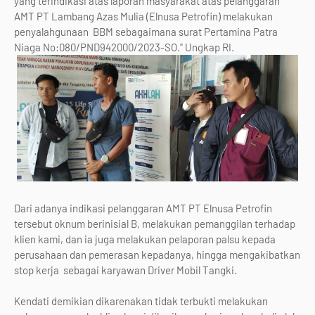
yang terindikasi atas laporan masyarakat atas pelanggaran
AMT PT Lambang Azas Mulia (Elnusa Petrofin) melakukan
penyalahgunaan BBM sebagaimana surat Pertamina Patra
Niaga No:080/PND942000/2023-SO." Ungkap RI.
Dari adanya indikasi pelanggaran AMT PT Elnusa Petrofin
tersebut oknum berinisial B, melakukan pemanggilan terhadap
klien kami, dan ia juga melakukan pelaporan palsu kepada
perusahaan dan pemerasan kepadanya, hingga mengakibatkan
stop kerja sebagai karyawan Driver Mobil Tangki.
Kendati demikian dikarenakan tidak terbukti melakukan