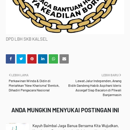
DPD LBH SKB KALSEL
LEBIH LAMA
LEBIH BARU
Perkawinan Winda & Didin di
Lewat Jalur Independen, Anang
Meriahkan "New Kharisma" Bentok,
Bidik Gandeng Habib Aspihani Ideris
Dihadiri Pengacara Nasional
Assegaf Siap Bacalon di Pilwali
Banjarmasin
ANDA MUNGKIN MENYUKAI POSTINGAN INI
Kayuh Baimbai Jaga Banua Bersama Kita Wujudkan,