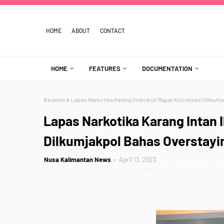
HOME
ABOUT
CONTACT
HOME
FEATURES
DOCUMENTATION
Beranda
Lapas Narkotika Karang Intan Ikuti Rapat Koordinasi Dilkum
Lapas Narkotika Karang Intan I
Dilkumjakpol Bahas Overstay
Nusa Kalimantan News
April 13, 2023