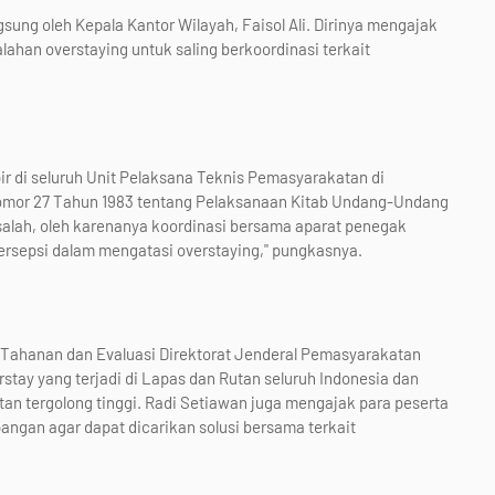
gsung oleh Kepala Kantor Wilayah, Faisol Ali. Dirinya mengajak
ahan overstaying untuk saling berkoordinasi terkait
ir di seluruh Unit Pelaksana Teknis Pemasyarakatan di
omor 27 Tahun 1983 tentang Pelaksanaan Kitab Undang-Undang
alah, oleh karenanya koordinasi bersama aparat penegak
ersepsi dalam mengatasi overstaying," pungkasnya.
n Tahanan dan Evaluasi Direktorat Jenderal Pemasyarakatan
rstay yang terjadi di Lapas dan Rutan seluruh Indonesia dan
an tergolong tinggi. Radi Setiawan juga mengajak para peserta
pangan agar dapat dicarikan solusi bersama terkait
01)