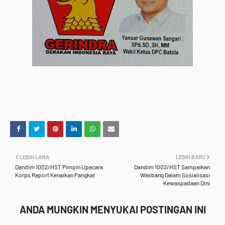
LEBIH LAMA
LEBIH BARU
Dandim 1002/HST Pimpin Upacara
Dandim 1002/HST Sampaikan
Korps Raport Kenaikan Pangkat
Wasbang Dalam Sosialisasi
Kewaspadaan Dini
ANDA MUNGKIN MENYUKAI POSTINGAN INI