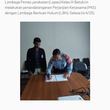
Lembaga Pemas yarakatan (Lapas) Kelas III Batulicin
melakukan penandatanganan Perjanjian Kerjasama (PKS)
dengan Lembaga Bantuan Hukum (LBH), Selasa (4/4/23).