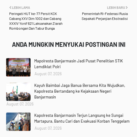
LEBIH LAMA
LEBIH BARU
Peringati HUT ke-77 Persit KCK
Pemerintah RI-Federasi Rusia
Cabang XXV Dim 1002 dan Cabang
Sepakati Perjanjian Ekstradisi
XXXIV Yonif 621 Laksanakan Ziarah
Rombongan Dan Tabur Bunga
ANDA MUNGKIN MENYUKAI POSTINGAN INI
Mapolresta Banjarmasin Jadi Pusat Penelitian STIK
Lemdiklat Polri
August 07, 2026
Kayuh Baimbai Jaga Banua Bersama Kita Wujudkan,
Kapolresta Bertandang ke Kejaksaan Negeri
Banjarmasin
August 07, 2026
Kapolresta Banjarmasin Terjun Langsung ke Sungai
Martapura, Bantu Cari dan Evakuasi Korban Tenggelam
August 07, 2026