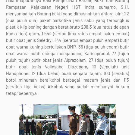
Dalam laporannya Kasi Pengelolaan Barang Bukti dan Barang
Rampasan Kejaksaan Negeri HST Indra sumarno, S,H.
menyampaikan Barang bukti yang dimusnahkan antara lain; 22
(dua puluh dua) paket narkotika jenis sabu yang terbungkus
plastik klip bening dengan berat bruto 208,3 (dua ratus delapan
koma tiga) gram, 1.544 (seribu lima ratus empat puluh empat)
butir obat jenis Seledryl, 144 (seratus empat puluh empat) butir
obat warna kuning bertuliskan DMP, 36 (tiga puluh enam) butir
obat warna putih diduga mengandung Karisoprodol, 77 (tujuh
puluh tujuh) butir obat jenis Alprazolam, 27 (dua puluh tujuh)
butir obat jenis Valinsabe Diazepam, 10 (sepuluh) unit
Handphone, 12 (dua belas) buah senjata tajam, 100 (seratus)
botol minuman beralkohol berbagai macam jenis dan 113
(seratus tiga belas) Alkohol, yang sudah mempunyai hukum
tetap.”bebernya