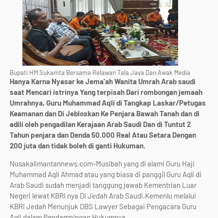
Bupati HM Sukamta Bersama Relawan Tala Jaya Dan Awak Media
Hanya Karna Nyasar ke Jema'ah Wanita Umrah Arab saudi
saat Mencari istrinya Yang terpisah Dari rombongan jemaah
Umrahnya, Guru Muhammad Aqli di Tangkap Laskar/Petugas
Keamanan dan Di Jebloskan Ke Penjara Bawah Tanah dan di
adili oleh pengadilan Kerajaan Arab Saudi Dan di Tuntut 2
Tahun penjara dan Denda 50.000 Real Atau Setara Dengan
200 juta dan tidak boleh di ganti Hukuman.
Nusakalimantannews.com-Musibah yang di alami Guru Haji
Muhammad Aqli Ahmad atau yang biasa di panggil Guru Aqli di
Arab Saudi sudah menjadi tanggung jawab Kementrian Luar
Negeri lewat KBRI nya Di Jedah Arab Saudi,Kemenlu melalui
KBRI Jedah Menunjuk DBS Lawyer Sebagai Pengacara Guru
Aqli dalam Pendampingan Hukumnya.