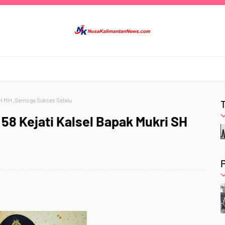
 SH MH ,Semoga Sukses Selalu
58 Kejati Kalsel Bapak Mukri SH