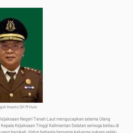
Teguh Imanto SH M Hum
 Kejaksaan Negeri Tanah Laut mengucapkan selama Ulang
Kepala Kejaksaan Tinggi Kalimantan Selatan semoga beliau di
 yang barokah, hidup bahagia bersama keluarga sukses selalu