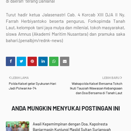
di daerah" terang Danlanal
Turut hadir ketua Jalasenastri Cab. 4 Korcab XIII DJA II Ny.
Farrah Herbiyantoko beserta pengurus, Forkopimda Tanah
Laut, kelompok tani jaya mulya dan milenial, tokoh masyarakat,
siswa Amnus (Akademi Maritim Nusantara) dan pramuka saka
bahari.(penalbjm/rednk-news)
LEBIH LAMA
LEBIH BARU
Polda Kalsel gelar Syukuran Hari
Wakapolda Kalsel Bersama Tokoh
Jadi Polwan ke-74
Ikuti Tausiah Wawasan Kebangsaan
dan Doa Bersama di Tanah Laut
ANDA MUNGKIN MENYUKAI POSTINGAN INI
Awali Kepemimpinan dengan Doa, Kapolresta
Banjarmasin Kunjungi Masjid Sultan Suriansyah